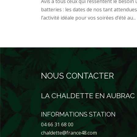
Avis à tous ceux qui ressentent le besoin 
batteries : les dates de nos tant attendues
l’activité idéale pour vos soirées d’été au...
NOUS CONTACTER
LA CHALDETTE EN AUBRAC
INFORMATIONS STATION
04 66 31 68 00
chaldette@france48.com