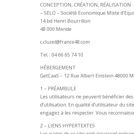
CONCEPTION, CRÉATION, RÉALISATION
– SELO – Société Economique Mixte d’Equ
14 bd Henri Bourrillon
48 000 Mende
c.cluzel@france48.com
Tel. : 04 66 65 74 10
HÉBERGEMENT
GetCaaS – 12 Rue Albert Einstein 48000
1 – PRÉAMBULE
Les utilisateurs ne peuvent bénéficier des
d’utilisation. En qualité d’utilisateur du 
engagez à les respecter. Vous reconnaisse
2 – LIENS HYPERTEXTES
Les pages de ce site web pourront présente