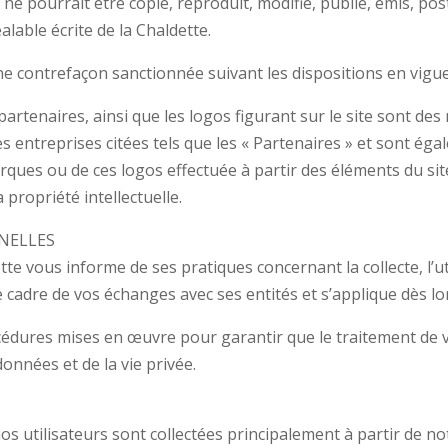
ne pourrait être copié, reproduit, modifié, publié, émis, po
lable écrite de la Chaldette.
une contrefaçon sanctionnée suivant les dispositions en vigu
s partenaires, ainsi que les logos figurant sur le site sont
entreprises citées tels que les « Partenaires » et sont égal
rques ou de ces logos effectuée à partir des éléments du site
 propriété intellectuelle.
NELLES
ette vous informe de ses pratiques concernant la collecte, l’u
 cadre de vos échanges avec ses entités et s’applique dès lo
océdures mises en œuvre pour garantir que le traitement de 
onnées et de la vie privée.
s utilisateurs sont collectées principalement à partir de not