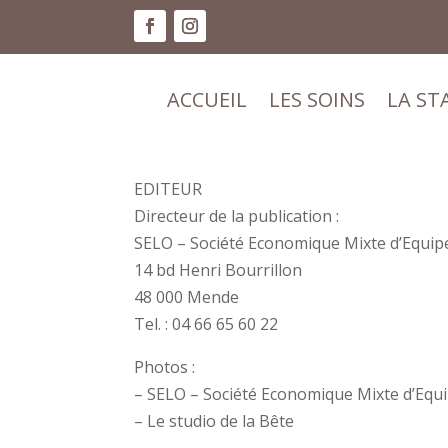
ACCUEIL
LES SOINS
LA ST
ACCUEIL
LES SOINS
LA ST
EDITEUR
Directeur de la publication :
SELO – Société Economique Mixte d’Equip
14 bd Henri Bourrillon
48 000 Mende
Tel. : 04 66 65 60 22
Photos :
– SELO – Société Economique Mixte d’Equ
– Le studio de la Bête