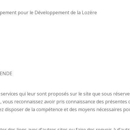
ipement pour le Développement de la Lozère
 MENDE
 services qui leur sont proposés sur le site que sous réserv
site, vous reconnaissez avoir pris connaissance des présentes 
z disposer de la compétence et des moyens nécessaires pour a
r des liens avec d’autres sites ou faire des renvois à d’autr