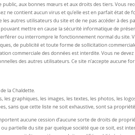
 public, aux bonnes mœurs et aux droits des tiers. Vous reco
sez ne contient aucun virus et qu’elle est en parfait état d
les autres utilisateurs du site et de ne pas accéder à des pa
uvant mettre en cause la sécurité informatique de présent 
erférer ou interrompre le fonctionnement normal du site.
ques, de publicité et toute forme de sollicitation commercia
tation commerciale des données est interdite. Vous ne devez p
elles des autres utilisateurs. Ce site n’accepte aucune form
de la Chaldette.
, les graphiques, les images, les textes, les photos, les logos
, sans que cette liste ne soit exhaustive, sont sa propriété
mportent aucune cession d’aucune sorte de droits de propriété
u partielle du site par quelque société que ce soit, est int