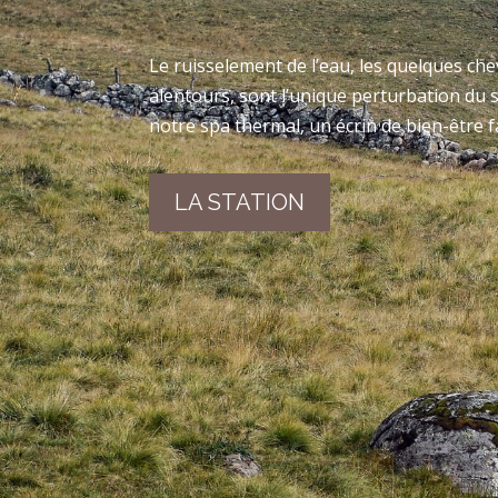
Le ruisselement de l’eau, les quelques ch
alentours, sont l’unique perturbation du 
notre spa thermal, un écrin de bien-être fa
LA STATION