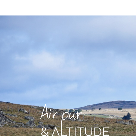
Air pur
& ALTITUDE