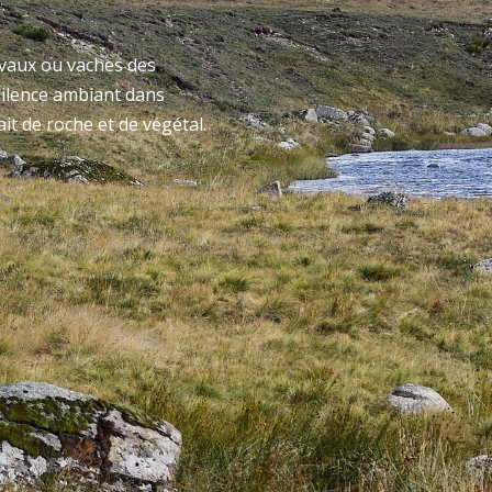
evaux ou vaches des
silence ambiant dans
it de roche et de végétal.