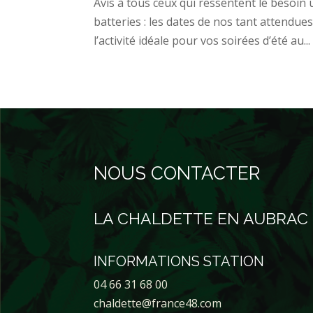
Avis à tous ceux qui ressentent le besoin 
batteries : les dates de nos tant attendues
l’activité idéale pour vos soirées d’été au...
NOUS CONTACTER
LA CHALDETTE EN AUBRAC
INFORMATIONS STATION
04 66 31 68 00
chaldette@france48.com